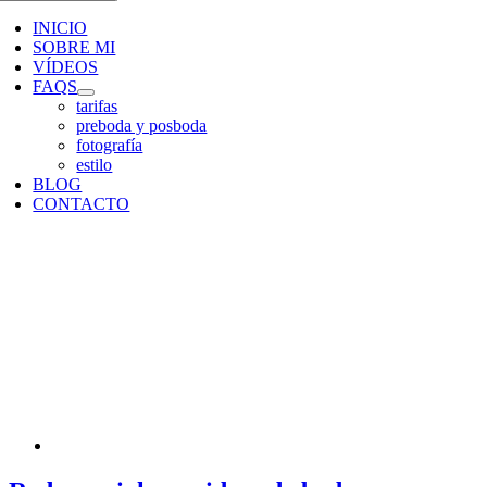
INICIO
SOBRE MI
VÍDEOS
FAQS
tarifas
preboda y posboda
fotografía
estilo
BLOG
CONTACTO