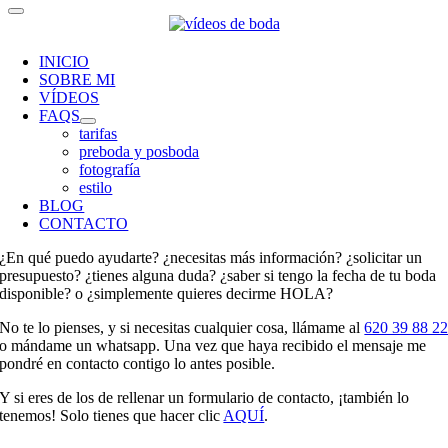
INICIO
SOBRE MI
VÍDEOS
FAQS
tarifas
preboda y posboda
fotografía
estilo
BLOG
CONTACTO
¿En qué puedo ayudarte? ¿necesitas más información? ¿solicitar un
presupuesto? ¿tienes alguna duda? ¿saber si tengo la fecha de tu boda
disponible? o ¿simplemente quieres decirme HOLA?
No te lo pienses, y si necesitas cualquier cosa, llámame al
620 39 88 2
o mándame un whatsapp. Una vez que haya recibido el mensaje me
pondré en contacto contigo lo antes posible.
Y si eres de los de rellenar un formulario de contacto, ¡también lo
tenemos! Solo tienes que hacer clic
AQUÍ
.