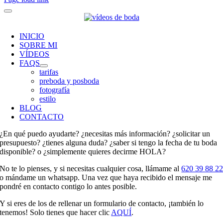
INICIO
SOBRE MI
VÍDEOS
FAQS
tarifas
preboda y posboda
fotografía
estilo
BLOG
CONTACTO
¿En qué puedo ayudarte? ¿necesitas más información? ¿solicitar un
presupuesto? ¿tienes alguna duda? ¿saber si tengo la fecha de tu boda
disponible? o ¿simplemente quieres decirme HOLA?
No te lo pienses, y si necesitas cualquier cosa, llámame al
620 39 88 2
o mándame un whatsapp. Una vez que haya recibido el mensaje me
pondré en contacto contigo lo antes posible.
Y si eres de los de rellenar un formulario de contacto, ¡también lo
tenemos! Solo tienes que hacer clic
AQUÍ
.