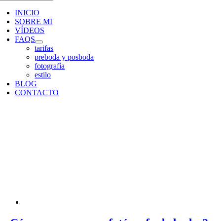
INICIO
SOBRE MI
VÍDEOS
FAQS
tarifas
preboda y posboda
fotografía
estilo
BLOG
CONTACTO