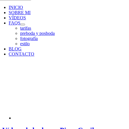
INICIO
SOBRE MI
VÍDEOS
FAQS
tarifas
preboda y posboda
fotografía
estilo
BLOG
CONTACTO