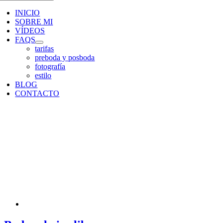
INICIO
SOBRE MI
VÍDEOS
FAQS
tarifas
preboda y posboda
fotografía
estilo
BLOG
CONTACTO