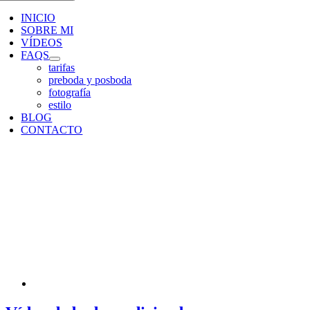
INICIO
SOBRE MI
VÍDEOS
FAQS
tarifas
preboda y posboda
fotografía
estilo
BLOG
CONTACTO