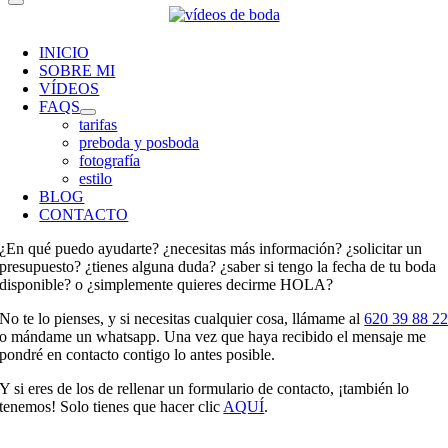
INICIO
SOBRE MI
VÍDEOS
FAQS
tarifas
preboda y posboda
fotografía
estilo
BLOG
CONTACTO
¿En qué puedo ayudarte? ¿necesitas más información? ¿solicitar un
presupuesto? ¿tienes alguna duda? ¿saber si tengo la fecha de tu boda
disponible? o ¿simplemente quieres decirme HOLA?
No te lo pienses, y si necesitas cualquier cosa, llámame al
620 39 88 2
o mándame un whatsapp. Una vez que haya recibido el mensaje me
pondré en contacto contigo lo antes posible.
Y si eres de los de rellenar un formulario de contacto, ¡también lo
tenemos! Solo tienes que hacer clic
AQUÍ
.