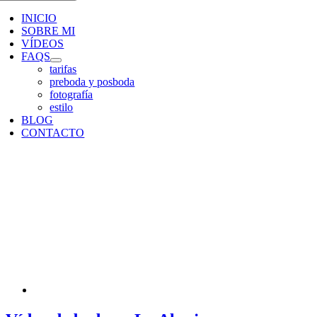
INICIO
SOBRE MI
VÍDEOS
FAQS
tarifas
preboda y posboda
fotografía
estilo
BLOG
CONTACTO