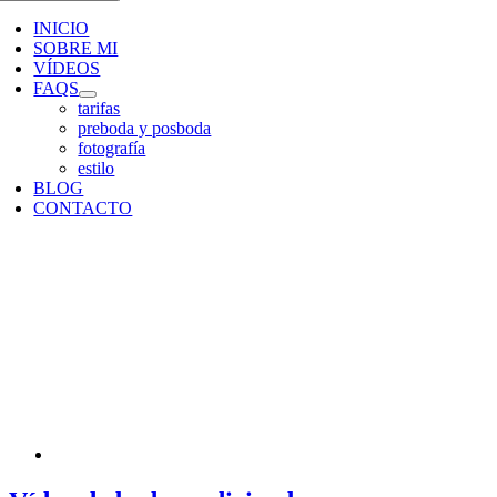
INICIO
SOBRE MI
VÍDEOS
FAQS
tarifas
preboda y posboda
fotografía
estilo
BLOG
CONTACTO