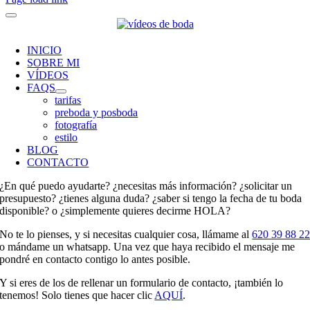
INICIO
SOBRE MI
VÍDEOS
FAQS
tarifas
preboda y posboda
fotografía
estilo
BLOG
CONTACTO
¿En qué puedo ayudarte? ¿necesitas más información? ¿solicitar un
presupuesto? ¿tienes alguna duda? ¿saber si tengo la fecha de tu boda
disponible? o ¿simplemente quieres decirme HOLA?
No te lo pienses, y si necesitas cualquier cosa, llámame al
620 39 88 2
o mándame un whatsapp. Una vez que haya recibido el mensaje me
pondré en contacto contigo lo antes posible.
Y si eres de los de rellenar un formulario de contacto, ¡también lo
tenemos! Solo tienes que hacer clic
AQUÍ
.