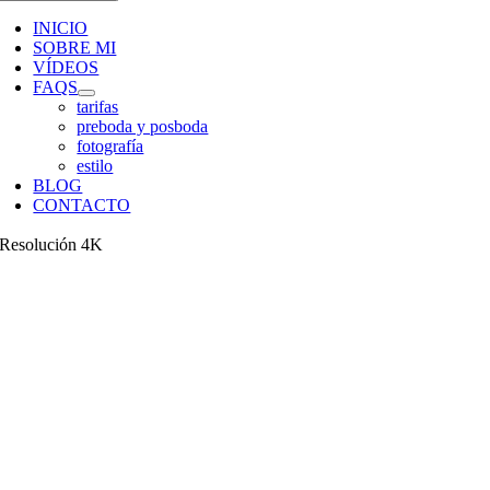
INICIO
SOBRE MI
VÍDEOS
FAQS
tarifas
preboda y posboda
fotografía
estilo
BLOG
CONTACTO
Resolución 4K