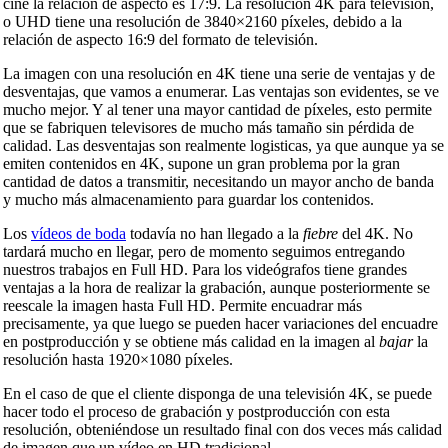
cine la relación de aspecto es 17:9. La resolución 4K para televisión,
o UHD tiene una resolución de 3840×2160 píxeles, debido a la
relación de aspecto 16:9 del formato de televisión.
La imagen con una resolución en 4K tiene una serie de ventajas y de
desventajas, que vamos a enumerar. Las ventajas son evidentes, se ve
mucho mejor. Y al tener una mayor cantidad de píxeles, esto permite
que se fabriquen televisores de mucho más tamaño sin pérdida de
calidad. Las desventajas son realmente logisticas, ya que aunque ya se
emiten contenidos en 4K, supone un gran problema por la gran
cantidad de datos a transmitir, necesitando un mayor ancho de banda
y mucho más almacenamiento para guardar los contenidos.
Los
vídeos de boda
todavía no han llegado a la
fiebre
del 4K. No
tardará mucho en llegar, pero de momento seguimos entregando
nuestros trabajos en Full HD. Para los videógrafos tiene grandes
ventajas a la hora de realizar la grabación, aunque posteriormente se
reescale la imagen hasta Full HD. Permite encuadrar más
precisamente, ya que luego se pueden hacer variaciones del encuadre
en postproducción y se obtiene más calidad en la imagen al
bajar
la
resolución hasta 1920×1080 píxeles.
En el caso de que el cliente disponga de una televisión 4K, se puede
hacer todo el proceso de grabación y postproducción con esta
resolución, obteniéndose un resultado final con dos veces más calidad
de imagen que un vídeo en HD tradicional.